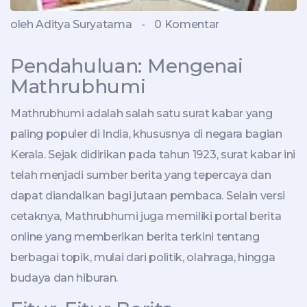
oleh Aditya Suryatama
-
0 Komentar
Pendahuluan: Mengenai
Mathrubhumi
Mathrubhumi adalah salah satu surat kabar yang
paling populer di India, khususnya di negara bagian
Kerala. Sejak didirikan pada tahun 1923, surat kabar ini
telah menjadi sumber berita yang tepercaya dan
dapat diandalkan bagi jutaan pembaca. Selain versi
cetaknya, Mathrubhumi juga memiliki portal berita
online yang memberikan berita terkini tentang
berbagai topik, mulai dari politik, olahraga, hingga
budaya dan hiburan.