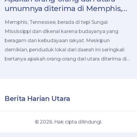
umumnya diterima di Memphis,
TN?
Memphis, Tennessee, berada di tepi Sungai
Mississippi dan dikenal karena budayanya yang
beragam dan kebudayaan rakyat. Meskipun
demikian, penduduk lokal dari daerah ini seringkali
bertanya apakah orang-orang dari utara diterima di
Memphis. Hasil penelitian menunjukkan bahwa
sebagian besar orang yang tinggal di daerah ini akan
menerima orang-orang dari utara. Namun, ada juga
beberapa kelompok yang tidak begitu menerima
Berita Harian Utara
dengan baik orang-orang yang datang dari luar
daerah. Oleh karena itu, orang-orang dari utara harus
© 2026. Hak cipta dilindungi.
bersikap ramah dan mengikuti adat kebiasaan lokal
untuk dapat diterima oleh masyarakat Memphis. Ini