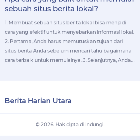
sebuah situs berita lokal?
1. Membuat sebuah situs berita lokal bisa menjadi
cara yang efektif untuk menyebarkan informasi lokal.
2. Pertama, Anda harus memutuskan tujuan dari
situs berita Anda sebelum mencari tahu bagaimana
cara terbaik untuk memulainya. 3. Selanjutnya, Anda
perlu menemukan cara untuk menggabungkan
berita yang diinginkan dengan cara yang efisien. 4.
Jika Anda ingin membuat situs yang menarik dan
mudah digunakan, pastikan Anda menggunakan
Berita Harian Utara
desain intuitif dan berkualitas. 5. Terakhir, jangan lupa
untuk menggunakan media sosial untuk
© 2026. Hak cipta dilindungi.
menyebarkan informasi dari situs berita Anda.