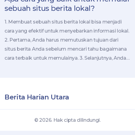
sebuah situs berita lokal?
1. Membuat sebuah situs berita lokal bisa menjadi
cara yang efektif untuk menyebarkan informasi lokal.
2. Pertama, Anda harus memutuskan tujuan dari
situs berita Anda sebelum mencari tahu bagaimana
cara terbaik untuk memulainya. 3. Selanjutnya, Anda
perlu menemukan cara untuk menggabungkan
berita yang diinginkan dengan cara yang efisien. 4.
Jika Anda ingin membuat situs yang menarik dan
mudah digunakan, pastikan Anda menggunakan
Berita Harian Utara
desain intuitif dan berkualitas. 5. Terakhir, jangan lupa
untuk menggunakan media sosial untuk
© 2026. Hak cipta dilindungi.
menyebarkan informasi dari situs berita Anda.