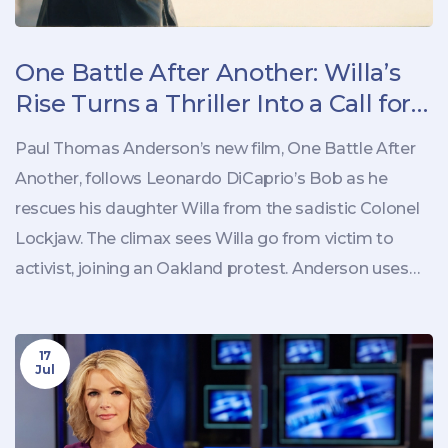
One Battle After Another: Willa’s
Rise Turns a Thriller Into a Call for
Ongoing Resistance
Paul Thomas Anderson’s new film, One Battle After
Another, follows Leonardo DiCaprio’s Bob as he
rescues his daughter Willa from the sadistic Colonel
Lockjaw. The climax sees Willa go from victim to
activist, joining an Oakland protest. Anderson uses
the story to say the fight against systemic injustice
never ends, it just passes to the next generation.
17
Jul