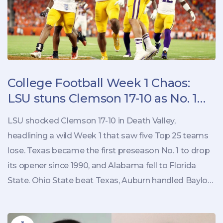
College Football Week 1 Chaos:
LSU stuns Clemson 17-10 as No. 1
Texas, Alabama tumble
LSU shocked Clemson 17-10 in Death Valley,
headlining a wild Week 1 that saw five Top 25 teams
lose. Texas became the first preseason No. 1 to drop
its opener since 1990, and Alabama fell to Florida
State. Ohio State beat Texas, Auburn handled Baylor,
and Tulane routed Northwestern. The transfer portal
and NIL-fueled parity are reshaping the sport—and