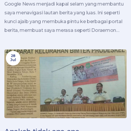
Google News menjadi kapal selam yang membantu
saya menavigasi lautan berita yang luas. Ini seperti
kunci ajaib yang membuka pintu ke berbagai portal
berita, membuat saya merasa seperti Doraemon
dengan semua alat ajaibnya! Dengan fitur
personalisasi yang pintar, Google News jelas tahu
28
apa yang saya inginkan, lebih baik dari pada teman
Jul
saya yang paling dekat. Fungsinya yang
memudahkan penelusuran berita juga membuat
saya merasa seperti Sherlock Holmes dalam mencari
fakta. Jadi, bagi Anda yang belum mencoba Google
News, jangan buang waktu Anda lagi dan mulailah
petualangan digital Anda!