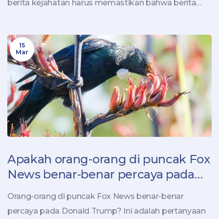
berita kejahatan harus memastikan bahwa berita
yang mereka sampaikan akurat dan mengikuti
standar jurnalistik yang ketat. Stasiun berita juga
15
dapat menggunakan teknologi untuk
Mar
mengumpulkan berita kejahatan, seperti
pemantauan media sosial, laporan berita online, dan
lainnya. Mereka harus memastikan bahwa berita
mereka tetap akurat dan terpercaya.
Apakah orang-orang di puncak Fox
News benar-benar percaya pada
Donald Trump?
Orang-orang di puncak Fox News benar-benar
percaya pada Donald Trump? Ini adalah pertanyaan