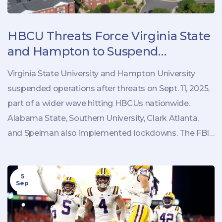
HBCU Threats Force Virginia State
and Hampton to Suspend
Operations
Virginia State University and Hampton University
suspended operations after threats on Sept. 11, 2025,
part of a wider wave hitting HBCUs nationwide.
Alabama State, Southern University, Clark Atlanta,
and Spelman also implemented lockdowns. The FBI
said it is aware of hoax calls and sees no credible
threat so far. Campuses moved to remote work,
5
canceled classes, and increased police presence
Sep
while investigations continue.