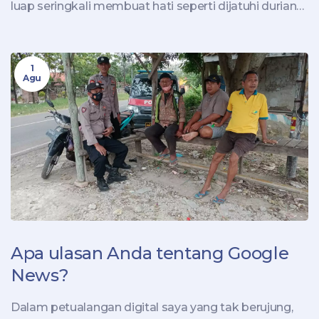
luap seringkali membuat hati seperti dijatuhi durian
runtuh! Ketiga, kurangnya berita inspiratif dan positif,
seolah kita hanya hidup di dunia yang penuh
1
kegelapan. Tapi hei, mari kita tetap tersenyum dan
Agu
berharap berita esok hari lebih cerah!
Apa ulasan Anda tentang Google
News?
Dalam petualangan digital saya yang tak berujung,