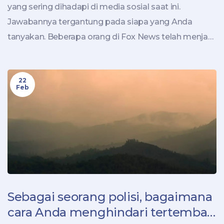
yang sering dihadapi di media sosial saat ini.
Jawabannya tergantung pada siapa yang Anda
tanyakan. Beberapa orang di Fox News telah menjadi
penyokong kuat Trump sejak awal kampanye
presiden pada tahun 2016. Banyak di antaranya
22
menggambarkan diri mereka sebagai para
Feb
penyokong yang setia. Namun, ada juga yang lebih
kritis terhadap Trump dan tidak selalu setuju dengan
pandangan-pandangannya. Seperti halnya orang lain,
persepsi orang-orang di puncak Fox News tentang
Trump bervariasi.
Sebagai seorang polisi, bagaimana
cara Anda menghindari tertembak