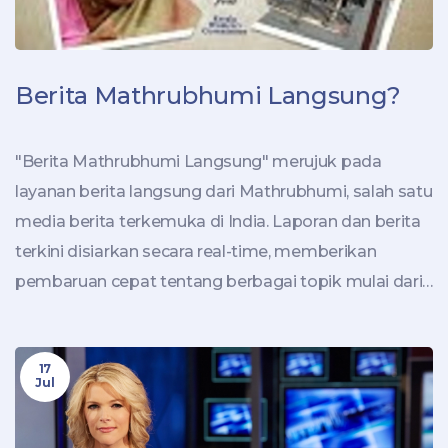
Berita Mathrubhumi Langsung?
"Berita Mathrubhumi Langsung" merujuk pada
layanan berita langsung dari Mathrubhumi, salah satu
media berita terkemuka di India. Laporan dan berita
terkini disiarkan secara real-time, memberikan
pembaruan cepat tentang berbagai topik mulai dari
politik, olahraga, hingga hiburan. Lebih lanjut, layanan
ini juga memberikan fitur analisis mendalam dan
17
komentar dari para ahli. Sebagai penulis blog, saya
Jul
sangat menikmati kualitas dan kecepatan informasi
yang mereka sajikan. Berita Mathrubhumi Langsung,