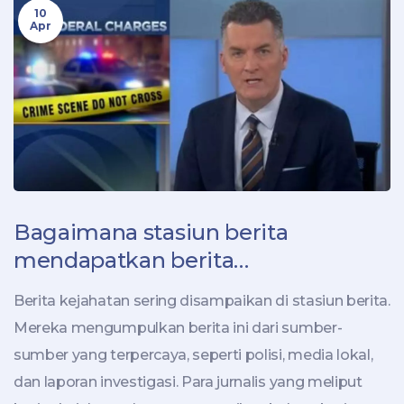
10
menjadikannya lebih dapat diterima oleh masyarakat
Apr
Inggris. Secara keseluruhan, ini menunjukkan
pentingnya media dalam mematuhi standar dan
etika penyiaran lokal agar dapat disiarkan di suatu
negara.
Bagaimana stasiun berita
mendapatkan berita
kejahatannya?
Berita kejahatan sering disampaikan di stasiun berita.
Mereka mengumpulkan berita ini dari sumber-
sumber yang terpercaya, seperti polisi, media lokal,
dan laporan investigasi. Para jurnalis yang meliput