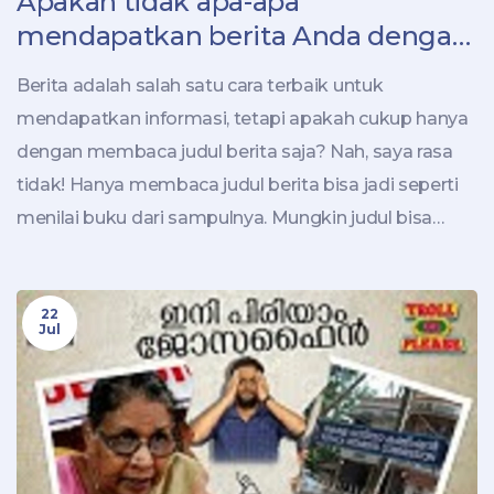
Apakah tidak apa-apa
mendapatkan berita Anda dengan
membaca judul berita?
Berita adalah salah satu cara terbaik untuk
mendapatkan informasi, tetapi apakah cukup hanya
dengan membaca judul berita saja? Nah, saya rasa
tidak! Hanya membaca judul berita bisa jadi seperti
menilai buku dari sampulnya. Mungkin judul bisa
memberi kita gambaran umum, tapi detailnya? Itu
yang kita lewatkan! Jadi, mari kita selami lebih dalam
22
dan baca seluruh beritanya, teman-teman. Dengan
Jul
begitu, kita bisa menjadi lebih berpengetahuan dan
tidak hanya menjadi pembaca judul berita!