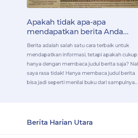
Apakah tidak apa-apa
mendapatkan berita Anda
dengan membaca judul
Berita adalah salah satu cara terbaik untuk
berita?
mendapatkan informasi, tetapi apakah cukup
hanya dengan membaca judul berita saja? Na
saya rasa tidak! Hanya membaca judul berita
bisa jadi seperti menilai buku dari sampulnya.
Mungkin judul bisa memberi kita gambaran
umum, tapi detailnya? Itu yang kita lewatkan!
Jadi, mari kita selami lebih dalam dan baca
seluruh beritanya, teman-teman. Dengan
Berita Harian Utara
begitu, kita bisa menjadi lebih berpengetahua
dan tidak hanya menjadi pembaca judul berita